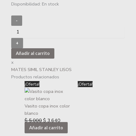
Disponibilidad:
En stock
-
+
Añadir al carrito
x
MATES SIMIL STANLEY LISOS
Productos relacionados
El
El
¡Oferta!
¡Oferta!
precio
precio
original
actual
era:
es:
Vasito copa inox color
$ 5.000.
$ 3.640.
blanco
$
5.000
$
3.640
Añadir al carrito