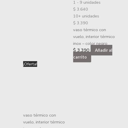
1 - 9
unidades
$
3.640
10+ unidades
$
3.390
vaso térmico con
vuelo, interior térmico
inox – color negro
$
3.390
Añadir al
carrito
El
El
¡Oferta!
precio
precio
original
actual
era:
es:
$ 5.000.
$ 3.640.
vaso térmico con
vuelo, interior térmico