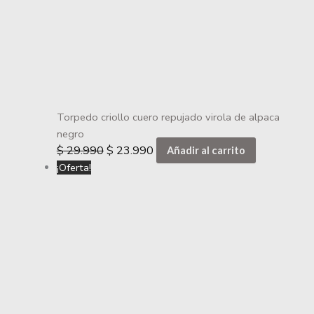
Torpedo criollo cuero repujado virola de alpaca
negro
$
29.990
$
23.990
Añadir al carrito
¡Oferta!