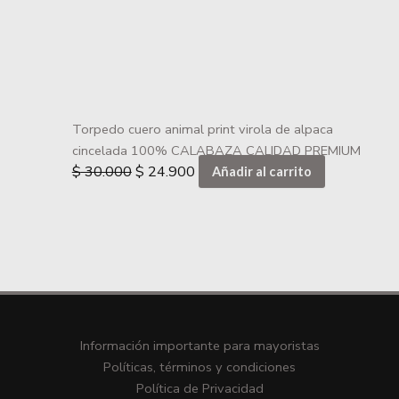
Torpedo cuero animal print virola de alpaca
cincelada 100% CALABAZA CALIDAD PREMIUM
$
30.000
$
24.900
Añadir al carrito
Información importante para mayoristas
Políticas, términos y condiciones
Política de Privacidad