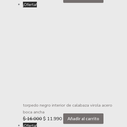
¡Oferta!
torpedo negro interior de calabaza virola acero
boca ancha
$
16.000
$
11.990
Añadir al carrito
¡Oferta!