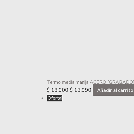
Termo media manija ACERO [GRABADO] 
$
18.000
$
13.990
Añadir al carrito
¡Oferta!