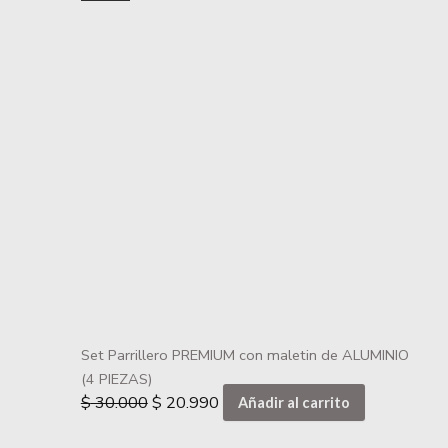
Set Parrillero PREMIUM con maletin de ALUMINIO
(4 PIEZAS)
$
30.000
$
20.990
Añadir al carrito