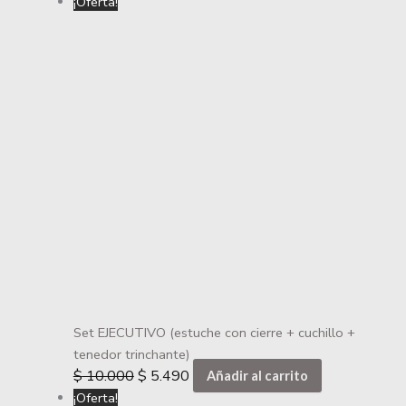
¡Oferta!
Set EJECUTIVO (estuche con cierre + cuchillo +
tenedor trinchante)
$
10.000
$
5.490
Añadir al carrito
¡Oferta!