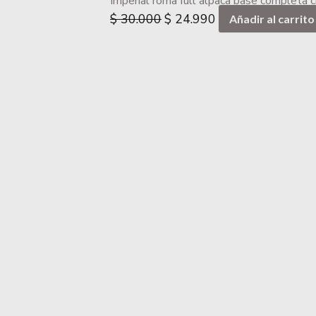
Imperial roma full alpaca base completa c
$
30.000
$
24.990
Añadir al carrito