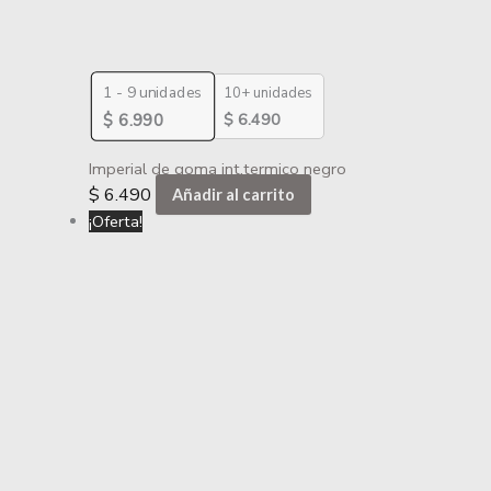
1 - 9
unidades
10+ unidades
$
6.490
$
6.990
Imperial de goma int.termico negro
$
6.490
Añadir al carrito
¡Oferta!