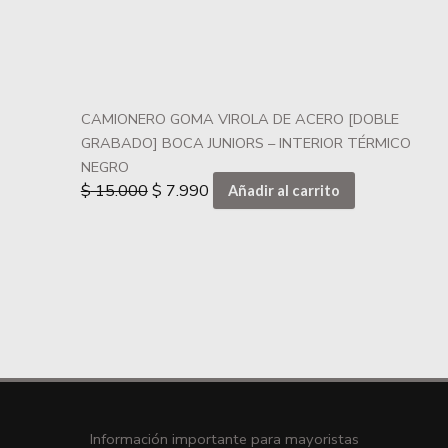
CAMIONERO GOMA VIROLA DE ACERO [DOBLE
GRABADO] BOCA JUNIORS – INTERIOR TÉRMICO
NEGRO
$
15.000
$
7.990
Añadir al carrito
Información importante para mayoristas