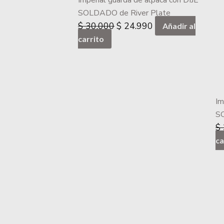
Imperial guarda de alpaca con DIJE
$ 30.000.
$ 24.990.
SOLDADO de River Plate
$
30.000
$
24.990
Añadir al
carrito
Im
SO
$
ca