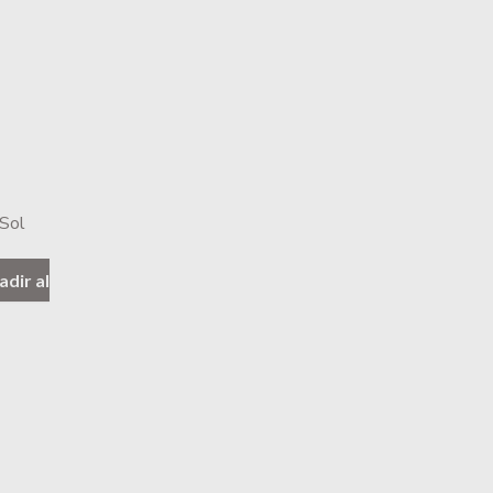
490.
 Sol
adir al