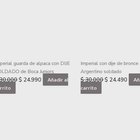
$ 30.000.
$ 24.990.
$ 30.000.
$ 24.
perial guarda de alpaca con DIJE
Imperial con dije de bronce
LDADO de Boca Juniors
Argentino soldado
30.000
$
24.990
$
30.000
$
24.490
Añadir al
Añ
rrito
carrito