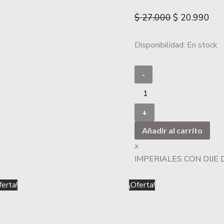
$
27.000
$
20.990
Disponibilidad:
En stock
-
+
Añadir al carrito
x
IMPERIALES CON DIJE
El
El
El
El
ferta!
¡Oferta!
precio
precio
precio
preci
original
actual
original
actua
era:
es:
era:
es: