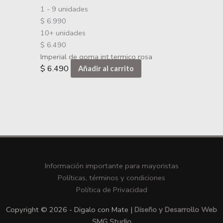
1 - 9
unidades
$
6.990
10+ unidades
$
6.490
Imperial de goma int.termico rosa
$
6.490
Añadir al carrito
Información importante para mayoristas
Políticas, términos y condiciones
Política de Privacidad
Copyright © 2026 - Digalo con Mate |
Diseño y Desarrollo Web
SMG Studio