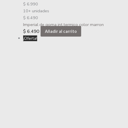
$
6.990
10+ unidades
$
6.490
Imperial de goma int.termico color marron
$
6.490
Añadir al carrito
¡Oferta!