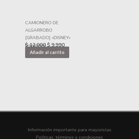
CAMIONERO DE
ALGARROBO
[GRABADO] «DISNEY»
$
12.000
$
9.990
Añadir al carrito
Información importante para mayoristas
Políticas, términos y condiciones