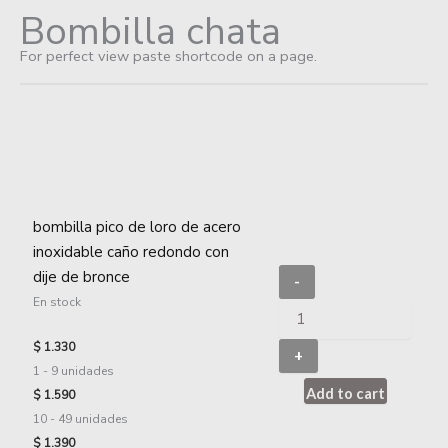
bombilla
Bombilla
Skip
Bombilla chata
pico
pico
to
de
curva
For perfect view paste shortcode on a page.
content
loro
de
de
acero
acero
inox
inoxidable
chata
caño
con
redondo
dije
con
de
dije
bronce
bombilla pico de loro de acero
de
LISA
bronce
cantidad
inoxidable caño redondo con
cantidad
dije de bronce
-
En stock
$
1.330
+
1 - 9
unidades
Add to cart
$
1.590
10 - 49 unidades
$
1.390